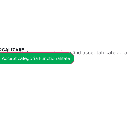
OCALIZARE
 conținut este blocat până când acceptați categoria corespunzătoare de cookie-uri.
Accept categoria Funcționalitate