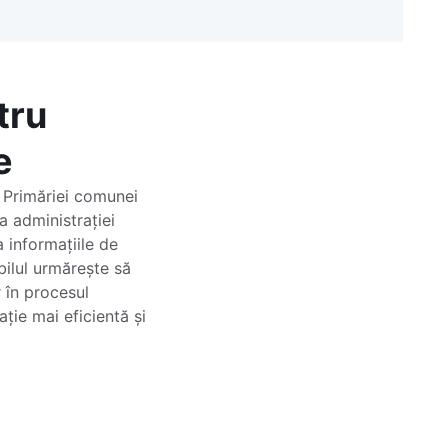
tru
e
l Primăriei comunei
a administrației
a informațiile de
bilul urmărește să
r în procesul
ație mai eficientă și