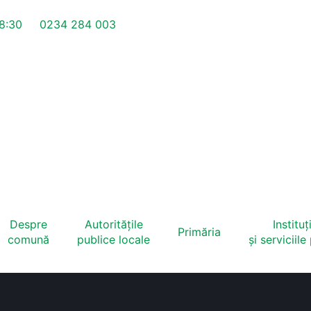
18:30
0234 284 003
Despre
Autoritățile
Instituți
Primăria
comună
publice locale
și serviciile