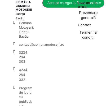
PRIMĂRIA
Accept categoria Funcționalitate
LINKURI
COMUNEI
UTILE
MOTOȘENI
Prezentare
Județul
generală
Bacău
Comuna
Contact
Motoșeni,
județul
Termeni și
Bacău
condiții
contact@comunamotoseni.ro
0234
284
003
0234
284
332
Program
de lucru
cu
publicul:
luni -