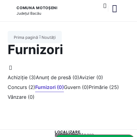
COMUNA MOTOȘENI
Județul
Bacău
și serviciile publice
Prima pagină
Noutăți
Furnizori
Achiziție (3)
Anunț de presă (0)
Avizier (0)
Concurs (2)
Furnizori (0)
Guvern (0)
Primărie (25)
Vânzare (0)
LOCALIZARE
Acest conținut este blocat până când acceptați categoria corespunzătoare de cookie-uri.